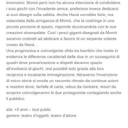
invenzioni. Momò però non ha alcuna intenzione di condividere
i suoi giochi con l’invadente amica, preferisce invece dedicarsi
ai suoi disegni sulla sabbia. Anche Hanà vorrebbe farlo, ma
ostacolata dalla arroganza di Momò, che la costringe in una
piccola porzione di spazio, risponde stuzzicandola con le sue
creazioni strampalate. Così i pesci giganti disegnati da Momò
saranno costretti ad abdicare a favore di un serpente volante
creato da Hanà…
Una progressiva e coinvolgente sfida tra bambini che mette in
evidenza le differenze caratteriali delle due in un susseguirsi di
quadri dove prevaricazione e dispetti daranno spazio
all’evolversi di giochi, resi possibili solo grazie alla loro
reciproca e incalzante immaginazione. Attraverso l’invenzione
di micro storie si snoda un racconto ritmato da continue azioni
e reazioni dove, farfalle di carta, rebus da risolvere, tesori da
scoprire coinvolgeranno le due protagoniste contagiando anche
il pubblico.
età: +3 anni – tout public
genere: teatro d’oggetti, teatro d’attore