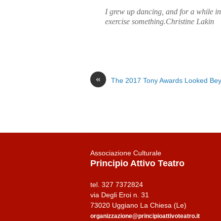
I grew up dancing, and for a while in
exercise something.
Christine Lakin
«
The 2017 Tony Awards Looked Be
Associazione Culturale
Principio Attivo Teatro
tel. 327 7372824
via Degli Eroi n. 31
73020 Uggiano La Chiesa (Le)
organizzazione@principioattivoteatro.it