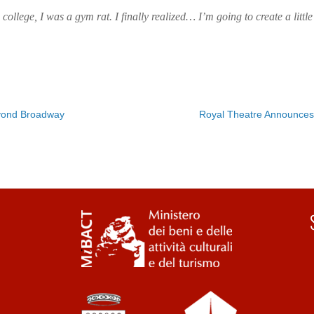
 college, I was a gym rat. I finally realized… I’m going to create a litt
yond Broadway
Royal Theatre Announces