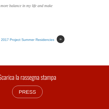
le more balance in my life and make
»
 2017 Project Summer Residencies
Scarica la rassegna stampa
PRESS