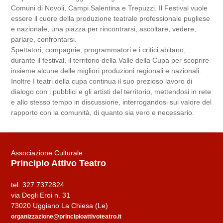
Comuni di Novoli, Campi Salentina e Trepuzzi. Il Festival vuole
essere il cuore della produzione teatrale professionale pugliese
e nazionale, una piazza per rincontrarsi, ascoltare, vedere,
parlare, confrontarsi.
Spettatori, compagnie, programmatori e i critici abitano,
durante il festival, il territorio della Valle della Cupa per scoprire
insieme alcune delle migliori produzioni regionali e nazionali.
Inoltre I teatri della cupa continua il suo prezioso lavoro di
dialogo con i pubblici e gli artisti del territorio, mettendosi in rete
e allo stesso tempo in discussione, interrogandosi sul valore del
rapporto con la comunità, di quanto sia vero e necessario.
Associazione Culturale
Principio Attivo Teatro
tel. 327 7372824
via Degli Eroi n. 31
73020 Uggiano La Chiesa (Le)
organizzazione@principioattivoteatro.it