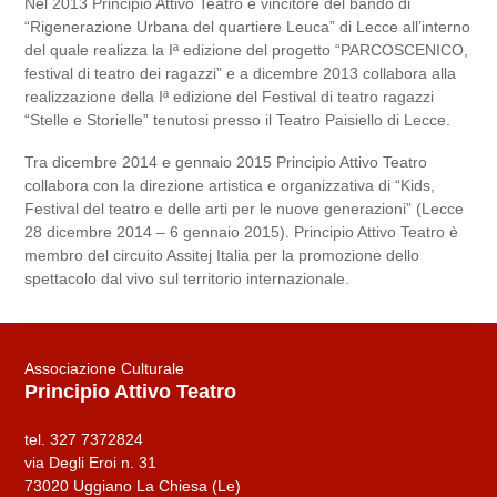
Nel 2013 Principio Attivo Teatro è vincitore del bando di
“Rigenerazione Urbana del quartiere Leuca” di Lecce all’interno
del quale realizza la Iª edizione del progetto “PARCOSCENICO,
festival di teatro dei ragazzi” e a dicembre 2013 collabora alla
realizzazione della Iª edizione del Festival di teatro ragazzi
“Stelle e Storielle” tenutosi presso il Teatro Paisiello di Lecce.
Tra dicembre 2014 e gennaio 2015 Principio Attivo Teatro
collabora con la direzione artistica e organizzativa di “Kids,
Festival del teatro e delle arti per le nuove generazioni” (Lecce
28 dicembre 2014 – 6 gennaio 2015). Principio Attivo Teatro è
membro del circuito Assitej Italia per la promozione dello
spettacolo dal vivo sul territorio internazionale.
Associazione Culturale
Principio Attivo Teatro
tel. 327 7372824
via Degli Eroi n. 31
73020 Uggiano La Chiesa (Le)